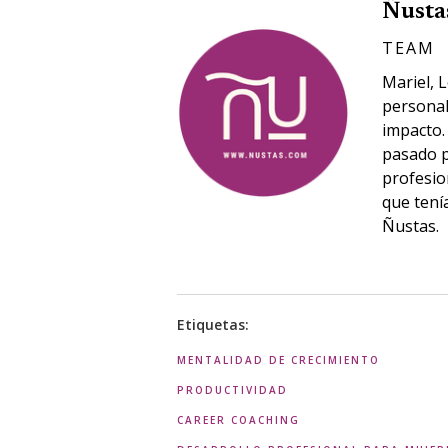
Ñusta
TEAM
Mariel, 
personal
impacto.
pasado p
profesio
que tení
Ñustas.
Etiquetas:
MENTALIDAD DE CRECIMIENTO
PRODUCTIVIDAD
CAREER COACHING