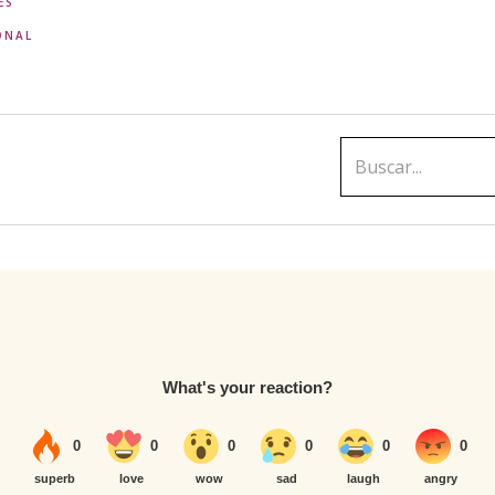
ES
ONAL